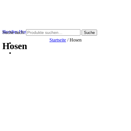
Hoodies
Hosen
TShirts
Suche nach:
Suche
Startseite
/ Hosen
Hosen